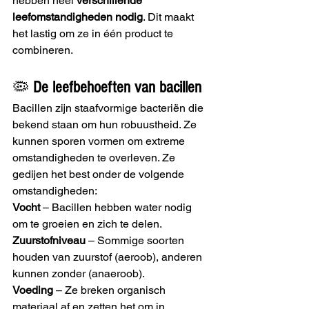
hebben heel 
verschillende 
leefomstandigheden nodig
. Dit maakt 
het lastig om ze in één product te 
combineren.
🦠 
De leefbehoeften van bacillen
Bacillen zijn staafvormige bacteriën die 
bekend staan om hun robuustheid. Ze 
kunnen sporen vormen om extreme 
omstandigheden te overleven. Ze 
gedijen het best onder de volgende 
omstandigheden:
Vocht
 – Bacillen hebben water nodig 
om te groeien en zich te delen.
Zuurstofniveau
 – Sommige soorten 
houden van zuurstof (aeroob), anderen 
kunnen zonder (anaeroob).
Voeding
 – Ze breken organisch 
materiaal af en zetten het om in 