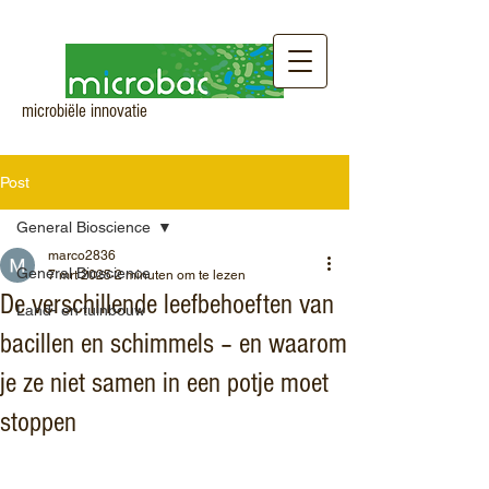
microbiële innovatie
Post
General Bioscience
marco2836
General Bioscience
7 mrt 2025
2 minuten om te lezen
De verschillende leefbehoeften van
Land- en tuinbouw
bacillen en schimmels – en waarom
je ze niet samen in een potje moet
stoppen