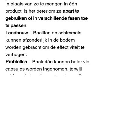
In plaats van ze te mengen in één 
product, is het beter om ze 
apart te 
gebruiken of in verschillende fasen toe 
te passen
:
Landbouw
 – Bacillen en schimmels 
kunnen afzonderlijk in de bodem 
worden gebracht om de effectiviteit te 
verhogen.
Probiotica
 – Bacteriën kunnen beter via 
capsules worden ingenomen, terwijl 
schimmels in gefermenteerde voeding 
effectiever zijn.
Compostering
 – Verschillende micro-
organismen kunnen in opeenvolgende 
stadia worden toegevoegd om de 
afbraak te optimaliseren.
Conclusie