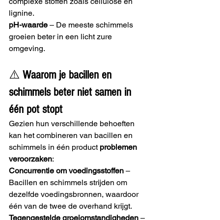
complexe stoffen zoals cellulose en 
lignine.
pH-waarde
 – De meeste schimmels 
groeien beter in een licht zure 
omgeving.
⚠️ 
Waarom je bacillen en 
schimmels beter niet samen in 
één pot stopt
Gezien hun verschillende behoeften 
kan het combineren van bacillen en 
schimmels in één product 
problemen 
veroorzaken
:
Concurrentie om voedingsstoffen
 – 
Bacillen en schimmels strijden om 
dezelfde voedingsbronnen, waardoor 
één van de twee de overhand krijgt.
Tegengestelde groeiomstandigheden
 – 