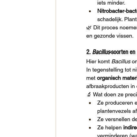
iets minder.
Nitrobacter-bact
schadelijk. Plan
🌿 Dit proces noeme
en gezonde vissen.
2. 
Bacillus
-soorten en
Hier komt 
Bacillus
 o
In tegenstelling tot n
met 
organisch mater
afbraakproducten in de
🔬 Wat doen ze prec
Ze produceren en
plantenvezels a
Ze versnellen d
Ze helpen 
indire
verminderen (wa