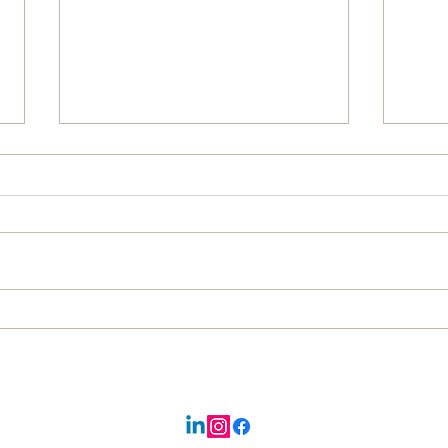
De verschillende leefbehoeften van
VAN S
bacillen en schimmels – en waarom je
LEVE
ze niet samen in een potje moet
stoppen