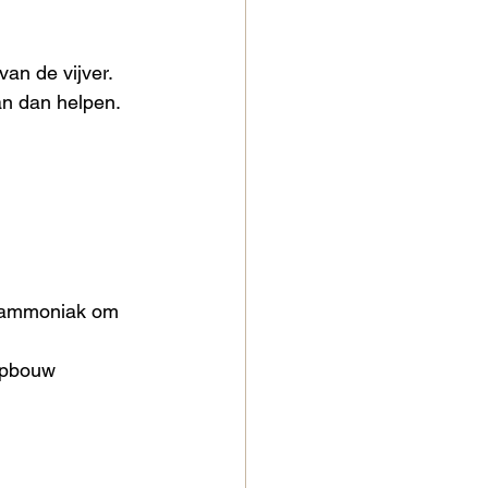
van de vijver.
an dan helpen. 
ge ammoniak om 
opbouw 