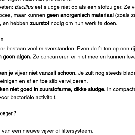
weten: 
Bacillus
 eet sludge niet op als een stofzuiger. Ze v
roces, maar kunnen 
geen anorganisch materiaal
 (zoals z
n, en hebben 
zuurstof
 nodig om hun werk te doen.
en
, er bestaan veel misverstanden. Even de feiten op een rij
n geen algen.
 Ze concurreren er niet mee en kunnen leve
en je vijver niet vanzelf schoon.
 Je zult nog steeds bla
 reinigen en af en toe slib verwijderen.
ken niet goed in zuurstofarme, dikke sludge.
 In compacte
oor bacteriële activiteit.
voegen?
n van een nieuwe vijver of filtersysteem.