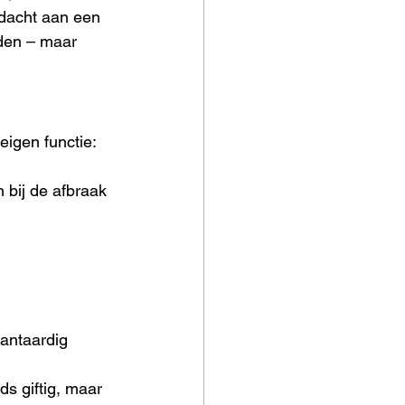
dacht aan een 
den – maar 
eigen functie:
 bij de afbraak 
lantaardig 
ds giftig, maar 