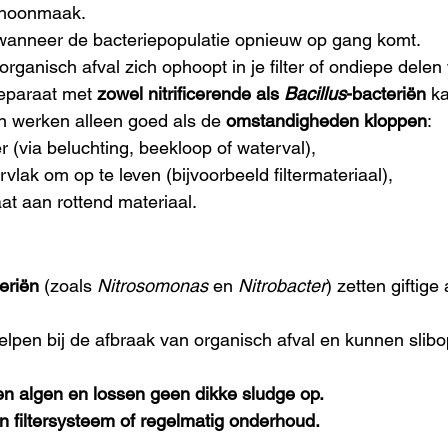
choonmaak.
, wanneer de bacteriepopulatie opnieuw op gang komt.
organisch afval zich ophoopt in je filter of ondiepe delen 
eparaat met 
zowel nitrificerende als 
Bacillus
-bacteriën
 k
ën werken alleen goed als de 
omstandigheden kloppen
:
er (via beluchting, beekloop of waterval),
lak om op te leven (bijvoorbeeld filtermateriaal),
t aan rottend materiaal.
teriën
 (zoals 
Nitrosomonas
 en 
Nitrobacter
) zetten gifti
elpen bij de afbraak van organisch afval en kunnen slib
en algen en lossen geen dikke sludge op.
 filtersysteem of regelmatig onderhoud.