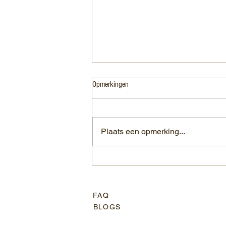
Opmerkingen
Plaats een opmerking...
Het mengen van gram-positieve, gram-
negatieve bacteriën en schimmels in
vloeibare en poedervormige producten
– Wat gebeurt er echt?
FAQ
BLOGS