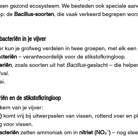
or een gezond ecosysteem. We besteden ook speciale aan
p: de 
Bacillus-soorten
, die vaak verkeerd begrepen wor
acteriën in je vijver
ver kun je grofweg verdelen in twee groepen, met elk een 
acteriën
 – verantwoordelijk voor de stikstofkringloop.
eriën
, zoals soorten uit het 
Bacillus
-geslacht – die helpen
val.
ei.
riën en de stikstofkringloop
kern van je vijver:
)
 komt vrij bij uitwerpselen van vissen, rottend voer en p
ig voor vissen.
acteriën
 zetten ammoniak om in 
nitriet (NO₂⁻)
 – nog stee