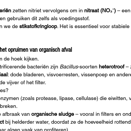
eriën
 zetten nitriet vervolgens om in 
nitraat (NO₃⁻)
 – een
ten gebruiken dit zelfs als voedingsstof.
n we de 
stikstofkringloop
. Het is essentieel voor stabiel
 het opruimen van organisch afval
m de hoek kijken.
itrificerende bacteriën zijn 
Bacillus
-soorten 
heterotroof
 –
iaal
: dode bladeren, visvoerresten, vissenpoep en ander
 vijver of het filter.
ies?
zymen (zoals protease, lipase, cellulase) die eiwitten, 
fbreken.
e afbraak van 
organische sludge
 – vooral in filters en o
ct
 bij helderder water, doordat ze de hoeveelheid rottend
ar algen vaak van profiteren).