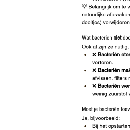
💡 Belangrijk om te 
natuurlijke afbraakp
deeltjes) verwijdere
Wat bacteriën 
niet
 do
Ook al zijn ze nuttig
❌ 
Bacteriën ete
verteren.
❌ 
Bacteriën mak
afvissen, filters
❌ 
Bacteriën wer
weinig zuurstof v
Moet je bacteriën toe
Ja, bijvoorbeeld:
Bij het opstarte