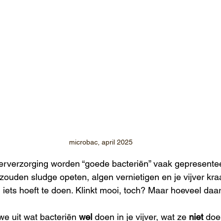
microbac, april 2025
ververzorging worden “goede bacteriën” vaak gepresentee
ouden sludge opeten, algen vernietigen en je vijver kra
 iets hoeft te doen. Klinkt mooi, toch? Maar hoeveel daarv
we uit wat bacteriën 
wel
 doen in je vijver, wat ze 
niet
 doe