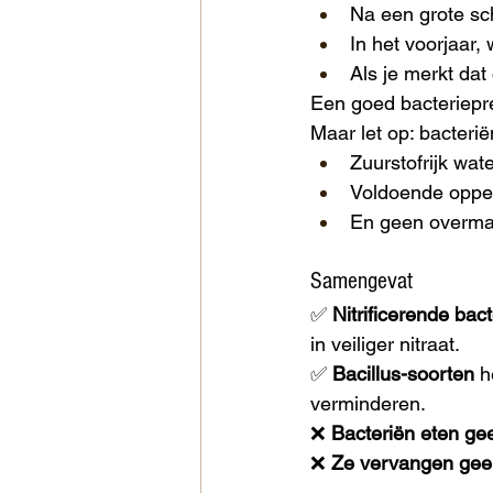
Na een grote s
In het voorjaar
Als je merkt dat 
Een goed bacteriepr
Maar let op: bacteri
Zuurstofrijk wat
Voldoende opperv
En geen overmaa
Samengevat
✅ 
Nitrificerende bac
in veiliger nitraat.
✅ 
Bacillus-soorten
 h
verminderen.
❌ 
Bacteriën eten ge
❌ 
Ze vervangen geen