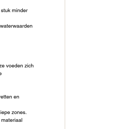
 stuk minder 
e waterwaarden 
 ze voeden zich 
e 
vetten en 
ndiepe zones.
 materiaal 