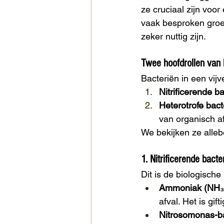
ze cruciaal zijn vo
vaak besproken groe
zeker nuttig zijn.
Twee hoofdrollen van b
Bacteriën in een vij
Nitrificerende b
Heterotrofe bact
van organisch af
We bekijken ze alleb
1.
Nitrificerende bacte
Dit is de biologische 
Ammoniak (NH₃
afval. Het is gift
Nitrosomonas-b