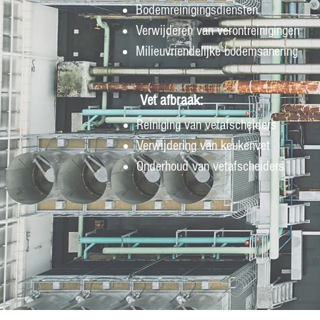
Bodemreinigingsdiensten
Verwijderen van verontreinigingen
Milieuvriendelijke bodemsanering
Vet afbraak:
Reiniging van vetafscheiders
Verwijdering van keukenvet
Onderhoud van vetafscheiders