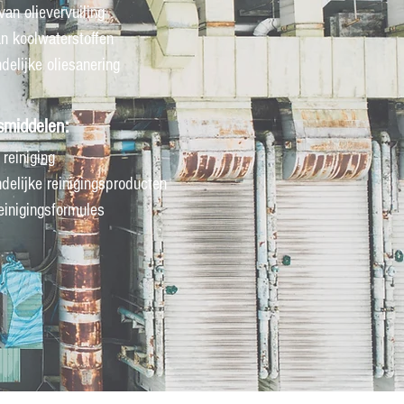
an olievervuiling
n koolwaterstoffen
ndelijke oliesanering
smiddelen:
 reiniging
ndelijke reinigingsproducten
einigingsformules