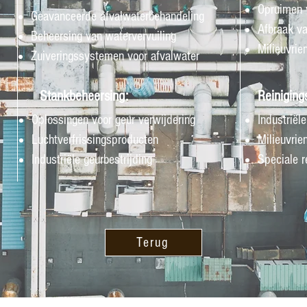
Opruimen v
Geavanceerde afvalwaterbehandeling
Afbraak va
Beheersing van watervervuiling
Milieuvrie
Zuiveringssystemen voor afvalwater
Stankbeheersing:
Reiniging
Oplossingen voor geur verwijdering
Industriële
Luchtverfrissingsproducten
Milieuvrie
Industriële geurbestrijding
Speciale r
Terug