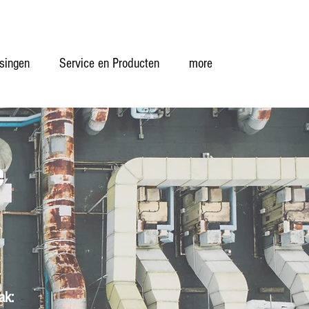
singen
Service en Producten
more
e
ak: