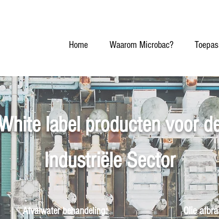
Home
Waarom Microbac?
Toepas
White label producten voor d
Industriële Sector
Olie afbra
Afvalwater behandeling​: